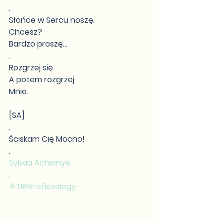
.
Słońce w Sercu noszę.
Chcesz?
Bardzo proszę...
.
Rozgrzej się.
A potem rozgrzej
Mnie.
[SA]
.
Ściskam Cię Mocno!
.
Sylwia Achionye
.
#TREEreflexology