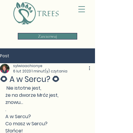
Zarezerwuj
Post
sylwiaachionye
6 lut 2023
1 minut(y) czytania
🌻 A w Sercu? 🌻
 Nie istotne jest,  
że na dworze Mróz jest, 
znowu...
.
A w Sercu?
Co masz w Sercu?
Słońce!