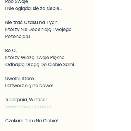
Rób Swoje
I Nie oglądaj się za siebie...
.
Nie trać Czasu na Tych,
Którzy Nie Doceniają Twojego 
Potencjału
.
Bo Ci,
Którzy Widzą Twoje Piękno,
Odnajdą Drogę Do Ciebie Sami.
.
Uwolnij Stare 
I Otwórz się na Nowe!
.
5 sierpnia, Windsor 
www.emocjeija.co.uk
.
Czekam Tam Na Ciebie!
.