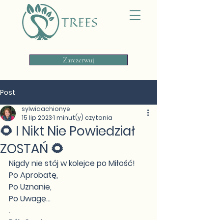
Zarezerwuj
Post
sylwiaachionye
15 lip 2023
1 minut(y) czytania
🌻 I Nikt Nie Powiedział
ZOSTAŃ 🌻
Nigdy nie stój w kolejce po Miłość!
Po Aprobatę,
Po Uznanie,
Po Uwagę...
.