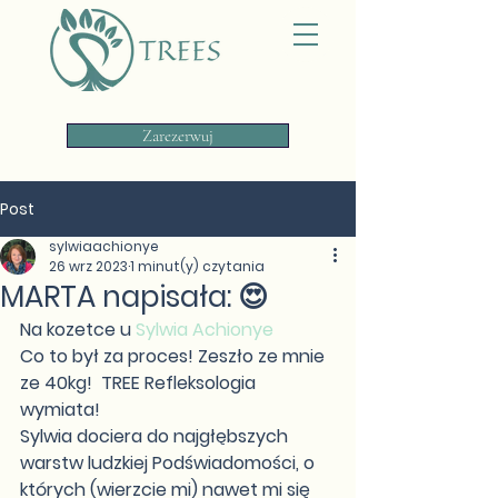
Zarezerwuj
Post
sylwiaachionye
26 wrz 2023
1 minut(y) czytania
MARTA napisała: 😍
Na kozetce u 
Sylwia Achionye
Co to był za proces! Zeszło ze mnie 
ze 40kg!  TREE Refleksologia 
wymiata! 
Sylwia dociera do najgłębszych 
warstw ludzkiej Podświadomości, o 
których (wierzcie mi) nawet mi się 