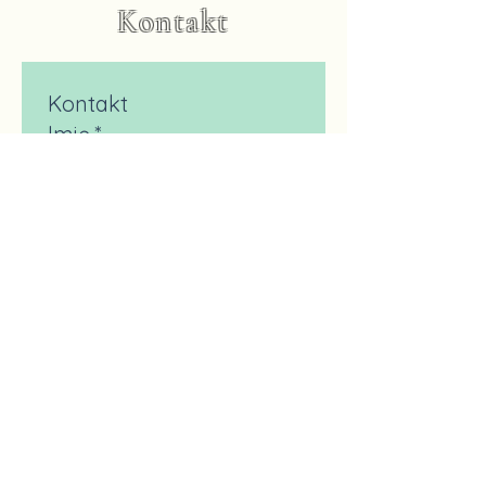
Kontakt
Kontakt
Imię
*
Nazwisko
E-mail
*
Napisz wiadomość