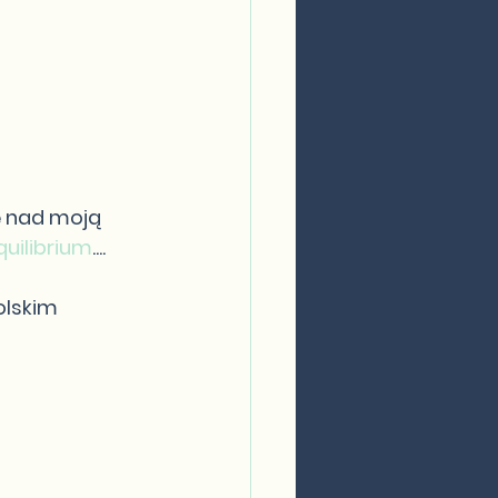
ę nad moją 
quilibrium
....
olskim 