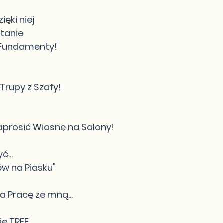
ięki niej
stanie
 Fundamenty!
Trupy z Szafy!
aprosić Wiosnę na Salony!
ć...
w na Piasku"
na Pracę ze mną...
e TREE