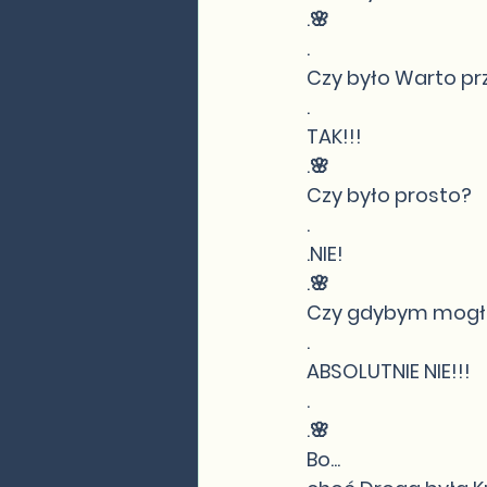
.🌸
.
Czy było Warto pr
.
TAK!!!
.🌸
Czy było prosto?
.
.NIE!
.🌸
Czy gdybym mogła 
.
ABSOLUTNIE NIE!!!
.
.🌸
Bo...