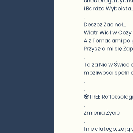
choć Droga była K
i Bardzo Wyboista..
.
Deszcz Zacinał...
Wiatr Wiał w Oczy..
A z Tornadami po p
Przyszło mi się Zap
.
To za Nic w Świeci
możliwości spełnian
.
.
🌸TREE Refleksolog
.
Zmienia Życie
.
I nie dlatego, że ją