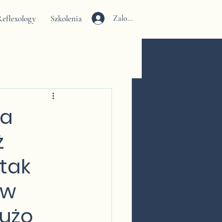
eflexology
Szkolenia
Zaloguj się
na
ż
 tak
 w
dużo