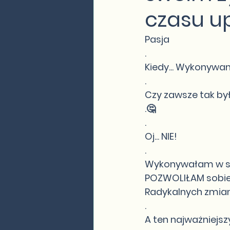
czasu u
Pasja
.
Kiedy... Wykonywan
.
Czy zawsze tak by
.🤔
.
Oj... NIE!
.
Wykonywałam w swo
POZWOLIŁAM sobie
Radykalnych zmian.
.
A ten najważniejsz