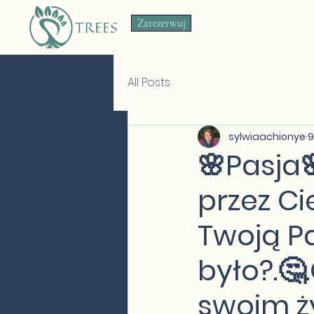
Zarezerwuj
All Posts
sylwiaachionye
9
🌸Pasja
przez Ci
Twoją Pa
było?.🤔
swoim ż