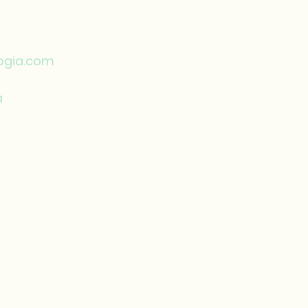
logia.com
a