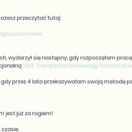
możesz przeczytać tutaj:
logia.com/omnie
tach, wydarzył się następny, gdy rozpoczęłam prac
cjonalną 
TREE Therapeutic Reflexology Emotional E
u, gdy przez 4 lata przekazywałam swoją metodę p
 jest już za rogiem!
 czasie.