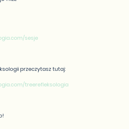
ogia.com/sesje
ksologii przeczytasz tutaj:
ogia.com/treerefleksologia
o!