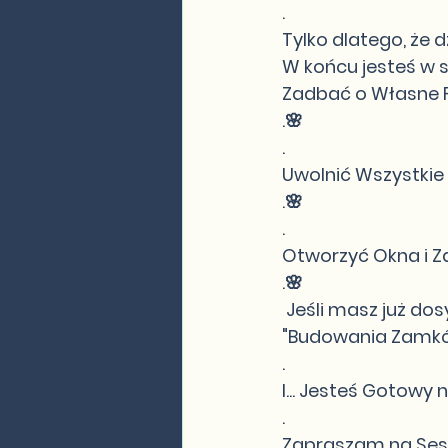
.
Tylko dlatego, że dz
W końcu jesteś w 
Zadbać o Własne
.🌸
.
Uwolnić Wszystkie 
.🌸
.
Otworzyć Okna i Z
.🌸
 Jeśli masz już dosy
"Budowania Zamkó
.
I... Jesteś Gotowy 
.
Zapraszam na Sesj