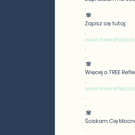
.
.🌸
Zapisz się tutaj:
.
www.treerefleksol
.
.
.🌸
Więcej o TREE Refle
.
www.treerefleksol
.
.
.🌸
Ściskam Cię Mocn
.