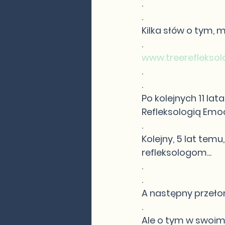
.
.
Kilka słów o tym, 
.
www.treereflekso
.
.
Po kolejnych 11 la
Refleksologią Emo
.
Kolejny, 5 lat tem
refleksologom...
.
.
A następny przełom
.
Ale o tym w swoim