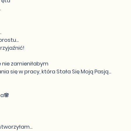
ręta
.
.
rostu...
rzyjaźnić!
e nie zamieniłabym
ia się w pracy, która Stała Się Moją Pasją...
ia🌸
 stworzyłam...