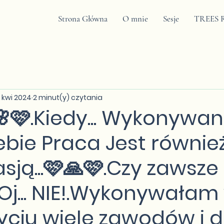
Strona Główna
O mnie
Sesje
TREES R
 kwi 2024
2 minut(y) czytania
🩷.Kiedy... Wykonywa
ebie Praca Jest równie
sją...🩷🙏🩷.Czy zawsze
.Oj... NIE!.Wykonywałam
yciu wiele zawodów i 