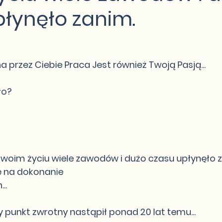
płynęło zanim.
a przez Ciebie Praca Jest również Twoją Pasją...
ło?
im życiu wiele zawodów i dużo czasu upłynęło za
 na dokonanie
..
y punkt zwrotny nastąpił ponad 20 lat temu...