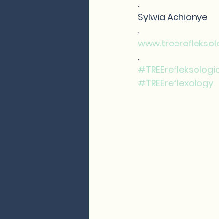
.
Sylwia Achionye 
.
www.treereflekso
.
#TREErefleksologi
#TREEreflexology