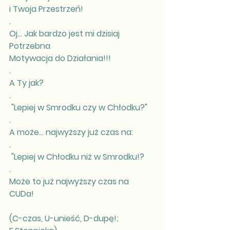
i Twoja Przestrzeń!
.
Oj... Jak bardzo jest mi dzisiaj 
Potrzebna
Motywacja do Działania!!!
.
A Ty jak?
.
 "Lepiej w Smrodku czy w Chłodku?"
.
A może... najwyższy już czas na:
.
 "Lepiej w Chłodku niż w Smrodku!? 
.
Może to już najwyższy czas na 
CUDa!
(C-czas, U-unieść, D-dupę!; 