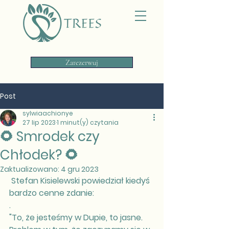
Zarezerwuj
Post
sylwiaachionye
27 lip 2023
1 minut(y) czytania
🌻 Smrodek czy
Chłodek? 🌻
Zaktualizowano:
4 gru 2023
 Stefan Kisielewski powiedział kiedyś
bardzo cenne zdanie:
.
"To, że jesteśmy w Dupie, to jasne.