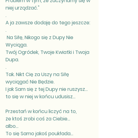
Problem w tym, że zaczynamy się w 
niej urządzać."
.
A ja zawsze dodaję do tego jeszcze:
.
 Na Siłę, Nikogo się z Dupy Nie 
Wyciąga.
Twój Ogródek, Twoje Kwiatki i Twoja 
Dupa. 
.
Tak. Nikt Cię za Uszy na Siłę 
wyciągać Nie Będzie.
I jak Sam się z tej Dupy nie ruszysz... 
to się w niej w końcu udusisz...
Przestań w końcu liczyć na to, 
że ktoś zrobi coś za Ciebie...
albo...
To się Samo jakoś poukłada...