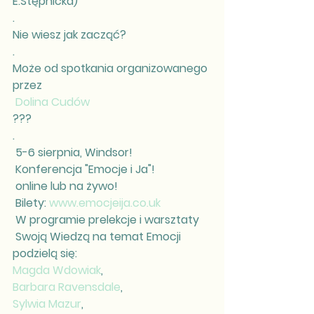
E.Stępnicka)
.
Nie wiesz jak zacząć?
.
Może od spotkania organizowanego 
przez
Dolina Cudów
???
.
 5-6 sierpnia, Windsor!
 Konferencja "Emocje i Ja"!
 online lub na żywo!
 Bilety: 
www.emocjeija.co.uk
 W programie prelekcje i warsztaty
 Swoją Wiedzą na temat Emocji 
podzielą się:
Magda Wdowiak
,
Barbara Ravensdale
,
Sylwia Mazur
,