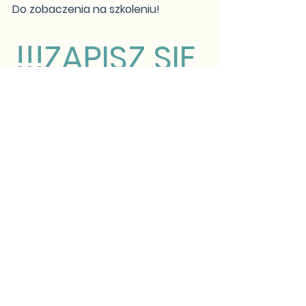
Do zobaczenia na szkoleniu!
!!!ZAPISZ SIĘ 
TUTAJ!!!
Zobacz wszystkie
Ostatnie posty