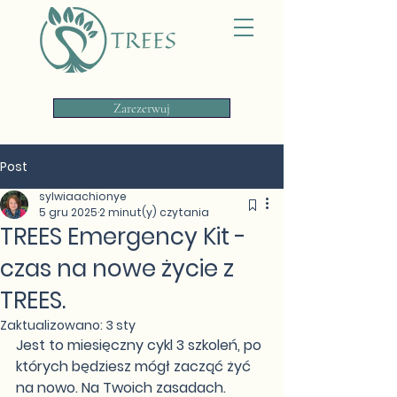
Zarezerwuj
Post
sylwiaachionye
5 gru 2025
2 minut(y) czytania
TREES Emergency Kit -
czas na nowe życie z
TREES.
Zaktualizowano:
3 sty
Jest to miesięczny cykl 3 szkoleń, po 
których będziesz mógł zacząć żyć 
na nowo. Na Twoich zasadach. 