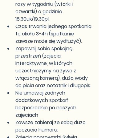
razy w tygodniu (wtorki i 
czwartki) o godzinie 
18.30uk/19.30pl.​
Czas trwania jednego spotkania 
to około 3-4h (spotkanie 
zawsze może się wydłużyć).
Zapewnij sobie spokojną 
przestrzeń (zajęcia 
interaktywne, w których 
uczestniczymy na żywo z 
włączoną kamerą), dużo wody 
do picia oraz notatnik i długopis.​
Nie umawiaj żadnych 
dodatkowych spotkań 
bezpośrednio po naszych 
zajęciach
Zawsze zabieraj ze sobą dużo 
poczucia humoru.​
Zajęcia poprowadzi Sylwia 