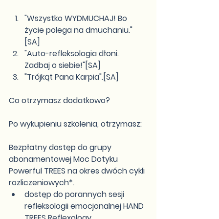
"Wszystko WYDMUCHAJ! Bo 
życie polega na dmuchaniu."
[SA]
"Auto-refleksologia dłoni. 
Zadbaj o siebie!"[SA]
"Trójkąt Pana Karpia".[SA]
Co otrzymasz dodatkowo?
Po wykupieniu szkolenia, otrzymasz:
​Bezpłatny dostęp
 do grupy 
abonamentowej 
Moc Dotyku 
Powerful TREES
 na okres dwóch cykli 
rozliczeniowych*. 
dostęp do porannych sesji 
refleksologii emocjonalnej HAND 
TREES Reflexology, 