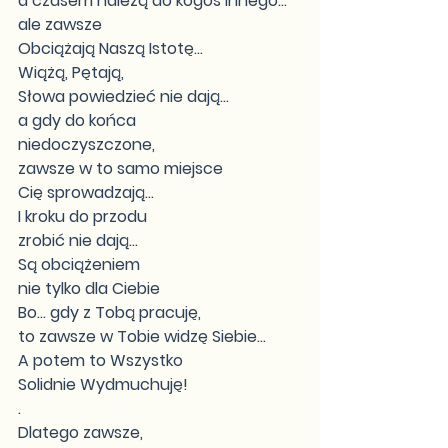
a czasem należą do kogoś innego...
ale zawsze
Obciążają Naszą Istotę...
Wiążą, Pętają,
Słowa powiedzieć nie dają...
a gdy do końca
niedoczyszczone,
zawsze w to samo miejsce
Cię sprowadzają...
I kroku do przodu
zrobić nie dają...
Są obciążeniem
nie tylko dla Ciebie
Bo... gdy z Tobą pracuję,
to zawsze w Tobie widzę Siebie...
A potem to Wszystko
Solidnie Wydmuchuję!
.
Dlatego zawsze,