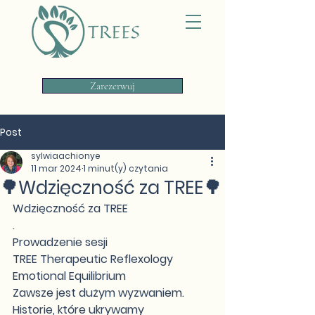
Zarezerwuj
Post
sylwiaachionye
11 mar 2024
1 minut(y) czytania
🌳Wdzięczność za TREE🌳
Wdzięczność za TREE
.
Prowadzenie sesji
TREE Therapeutic Reflexology 
Emotional Equilibrium
Zawsze jest dużym wyzwaniem.
Historie, które ukrywamy