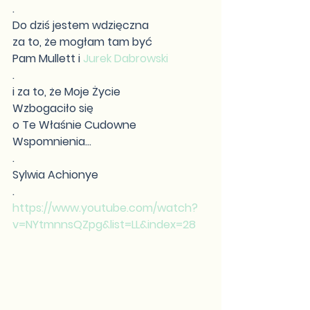
.
Do dziś jestem wdzięczna
za to, że mogłam tam być
Pam Mullett i 
Jurek Dabrowski
.
i za to, że Moje Życie
Wzbogaciło się
o Te Właśnie Cudowne
Wspomnienia...
.
Sylwia Achionye
.
https://www.youtube.com/watch?
v=NYtmnnsQZpg&list=LL&index=28