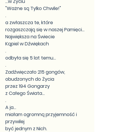
...w Życiu
"Ważne są Tylko Chwile!"
.
a zwłaszcza te, które
rozgaszczają się w naszej Pamięci...
Największa na Świecie
Kąpiel w Dźwiękach
.
odbyła się 5 lat temu...
.
Zadźwięczało 215 gongów,
obudzonych do Życia
przez 194 Gongarzy
z Całego Świata...
.
A ja...
miałam ogromną przyjemność i 
przywilej
być jednym z Nich.