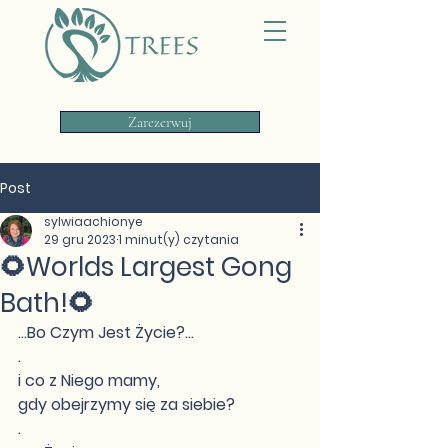
Zarezerwuj
Post
sylwiaachionye
29 gru 2023
1 minut(y) czytania
🌻Worlds Largest Gong
Bath!🌻
...Bo Czym Jest Życie?...
.
i co z Niego mamy,
gdy obejrzymy się za siebie?
.