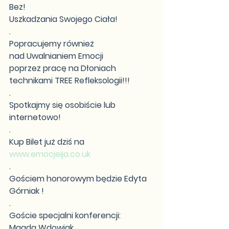
Bez!
Uszkadzania Swojego Ciała!
.
Popracujemy również 
nad Uwalnianiem Emocji
poprzez pracę na Dłoniach
technikami TREE Refleksologii!!!
.
Spotkajmy się osobiście lub 
internetowo!
.
Kup Bilet już dziś na 
www.emocjeija.co.uk
.
Gościem honorowym będzie Edyta 
Górniak ! 
.
Goście specjalni konferencji:
Magda Wdowiak