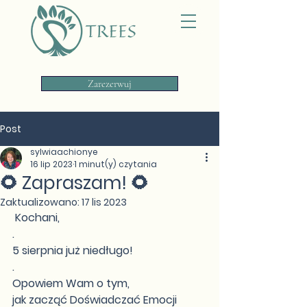
Zarezerwuj
Post
sylwiaachionye
16 lip 2023
1 minut(y) czytania
🌻 Zapraszam! 🌻
Zaktualizowano:
17 lis 2023
 Kochani, 
.
5 sierpnia już niedługo! 
.
Opowiem Wam o tym, 
jak zacząć Doświadczać Emocji