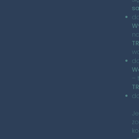
s
do
Wy
na
T
wa
do
W
– 
TR
d
Je
zo
ko