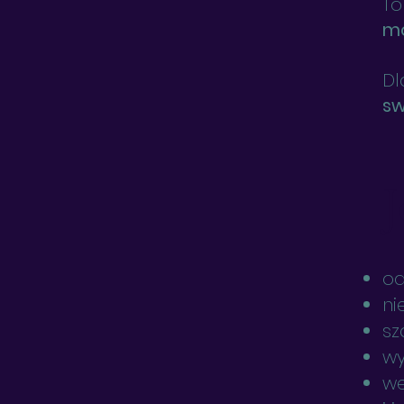
To
mo
Dl
sw
J
od
ni
sz
wy
we