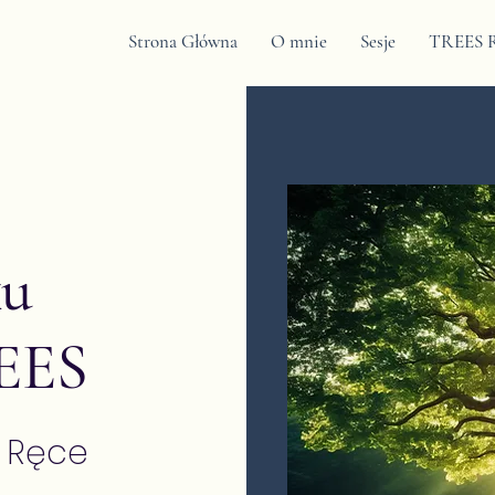
Strona Główna
O mnie
Sesje
TREES R
ku
EES
 Ręce