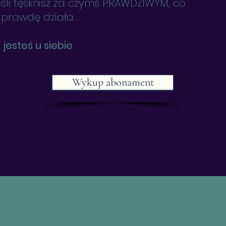
jeśli tęsknisz za czymś PRAWDZIWYM, co
prawdę działa…
 jesteś u siebie
.
Wykup abonament