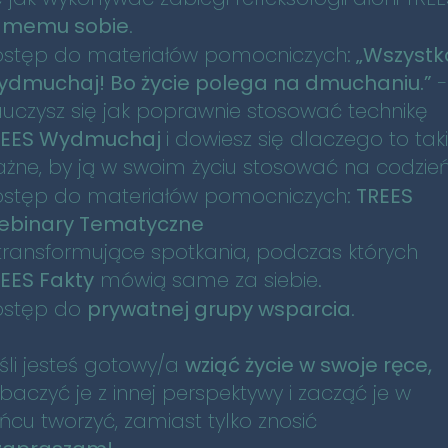
amemu sobie
.
stęp do materiałów pomocniczych:
„Wszystk
dmuchaj! Bo życie polega na dmuchaniu.”
-
uczysz się jak poprawnie stosować technikę
REES Wydmuchaj
i dowiesz się dlaczego to tak
żne, by ją w swoim życiu stosować na codzień
stęp do materiałów pomocniczych:
TREES
ebinary Tematyczne
transformujące spotkania, podczas których
EES Fakty
mówią same za siebie.
ostęp do
prywatnej grupy wsparcia
.
śli jesteś gotowy/a
wziąć życie w swoje ręce,
baczyć je z innej perspektywy i zacząć je w
ńcu tworzyć, zamiast tylko znosić