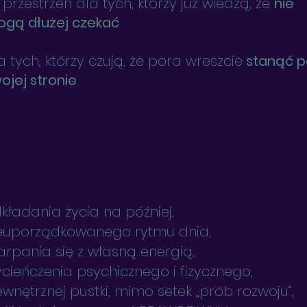
 przestrzeń dla tych, którzy już wiedzą, że
nie
gą dłużej czekać
.
a tych, którzy czują, że pora wreszcie
stanąć p
ojej stronie
.
eśli masz dość:
kładania życia na później,
euporządkowanego rytmu dnia,
arpania się z własną energią,
cieńczenia psychicznego i fizycznego,
wnętrznej pustki, mimo setek „prób rozwoju”,