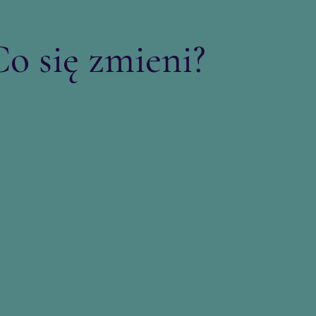
o się zmieni?
egenerujesz ciało,
mocnisz układ odpornościowy,
dniesiesz wibracje,
zyskasz poczucie sprawczości,
pracujesz dyscyplinę i systematyczność
iałania,
uczysz się jak radzić sobie z bieżącymi
ocjami,
zyskasz balans i harmonię,
czniesz wyznaczać cele i doprowadzać je do