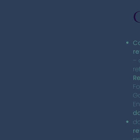
Co
re
– 
re
Re
F
Go
En
do
do
re
si