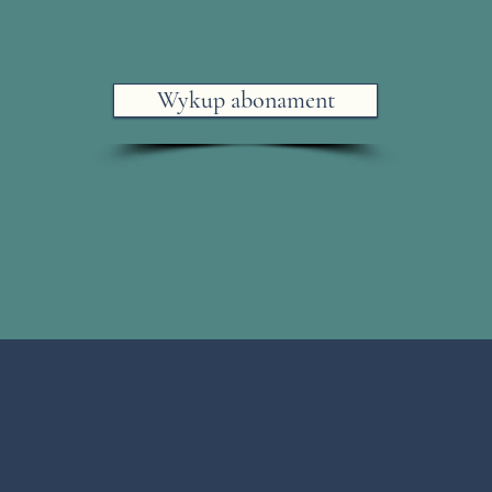
ealizowania,
po auto sabotażu ślad zaginie.
Wykup abonament