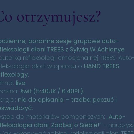
Co otrzymujesz?
dzienne, poranne sesje grupowe auto-
fleksologii dłoni TREES z Sylwią W Achionye
autorką refleksologii emocjonalnej TREES.
Auto
fleksologia dłoni w oparciu o
HAND TREES
flexology
.
orma:
live
.
dzina:
świt (5:40UK / 6:40PL).
ergia:
nie do opisania – trzeba poczuć i
świadczyć.
stęp do materiałów pomocniczych:
„Auto-
fleksologia dłoni. Zadbaj o Siebie!”
- nauczys
ę jak wykonywać zabiegi refleksologii dłoni TREE