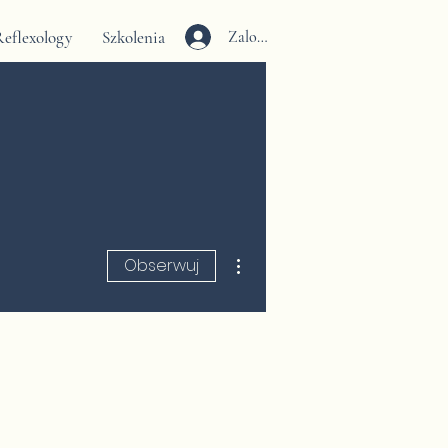
eflexology
Szkolenia
Zaloguj się
Więcej działań
Obserwuj