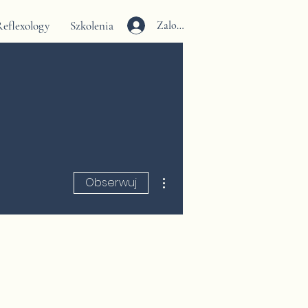
eflexology
Szkolenia
Zaloguj się
Więcej działań
Obserwuj