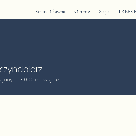
Strona Główna
O mnie
Sesje
TREES R
szyndelarz
delarz
ujących
0
Obserwujesz