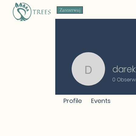
Zarezerwuj
darek
darekszyn
0
Obserw
Profile
Events