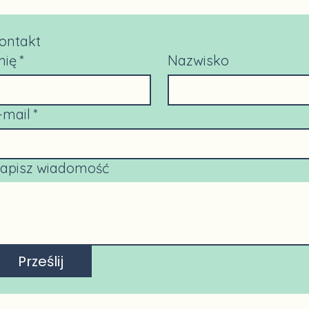
ontakt
mię
*
Nazwisko
-mail
*
apisz wiadomość
Prześlij