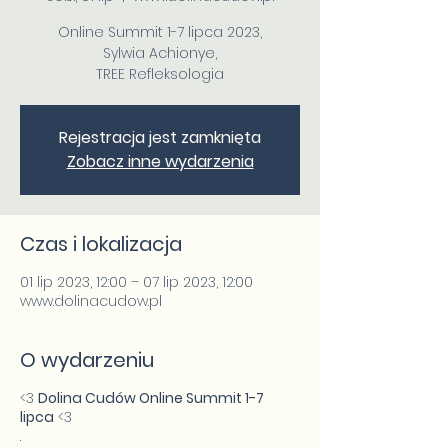
Online Summit 1-7 lipca 2023,
Sylwia Achionye,
TREE Refleksologia
Rejestracja jest zamknięta
Zobacz inne wydarzenia
Czas i lokalizacja
01 lip 2023, 12:00 – 07 lip 2023, 12:00
www.dolinacudow.pl
O wydarzeniu
<3
Dolina Cudów Online Summit 1-7
lipca
<3
.