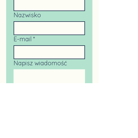
Sylwia Achionye
Nazwisko
TREE Therapeutic Reflexology
Emotional Equilibrium
E-mail
*
Napisz wiadomość
Prześlij
MENU