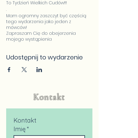
To Tydzień Wielkich Cudów!!!
.
Mam ogromny zaszczyt być częścią
tego wydarzenia jako jeden z
mówców!
Zapraszam Cię do obejerzenia
mojego wystąpienia
na temat
TREE Refleksologii
!!!
<3 :D <3
Udostępnij to wydarzenie
Po zalogowaniu, możesz to nagranie
oglądać już na zawsze!
zarejestruj się tutaj:
https://dolinacudow.pl/rejestracja
.
a tutaj obejrzyj moje nagranie!
Kontakt
:D <3
Link do Nargania
https://dolinacudow.pl/publikacja/odcin
ek-52-sylwia-achionye
Kontakt
.
Więcej szczegółów na
Imię
*
www.dolinacudowsummit.pl