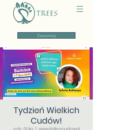
Zarezerwuj
Tydzień Wielkich
Cudów!
sob., 01 lip
  |  
www.dolinacudow.pl