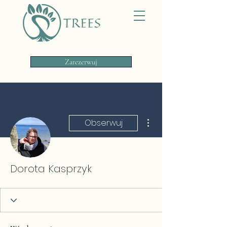
Zarezerwuj
Więcej działań
Obserwuj
Dorota Kasprzyk